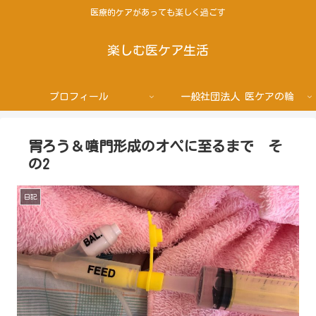
医療的ケアがあっても楽しく過ごす
楽しむ医ケア生活
プロフィール
一般社団法人 医ケアの輪
胃ろう＆噴門形成のオペに至るまで そ
の2
日記