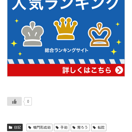
0
日記
噴門形成術
手術
胃ろう
転院