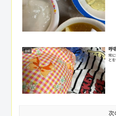
呼
日記
常に
とを
次