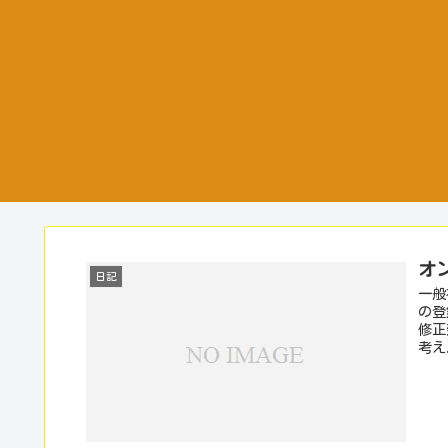
オ
日記
一般
の登
修正
考え.