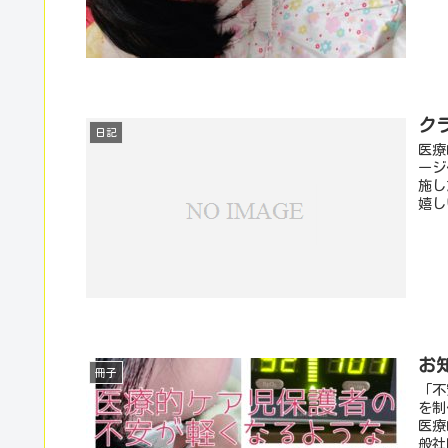
ク
日記
医療
ージ
施し
嬉し
お
冊子
「不
を制
医療
般社