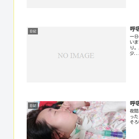
呼
日記
一日
いま
り。
少..
呼
日記
夜間
った
そろ