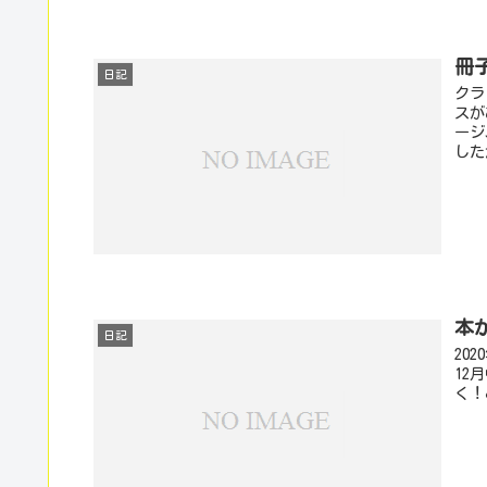
冊
日記
クラ
スが
ージ
した
本
日記
20
12
く！