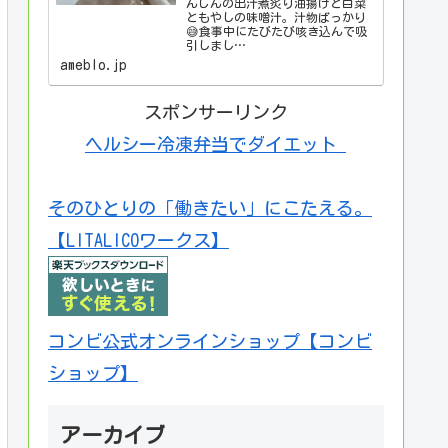
んじんの出汁煮炙り油揚げと白菜
ともやしの味噌汁。汁物ばっかり
😅食事中にたびたび咳き込んで吸
引しまし…
ameblo.jp
スポンサーリンク
ヘルシー冷凍弁当でダイエット
そのひとりの「働きたい」にこたえる。
【LITALICOワークス】
コンビ公式オンラインショップ【コンビ
ショップ】
アーカイブ