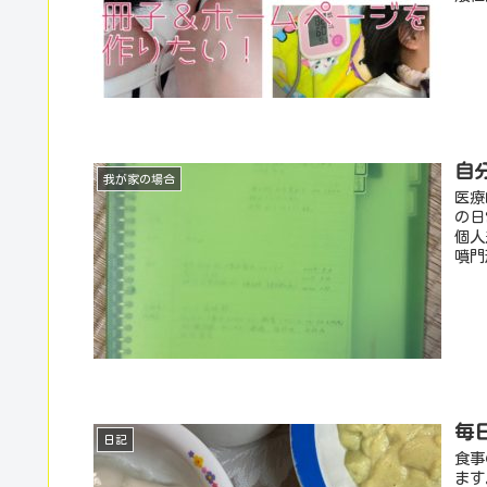
自
我が家の場合
医療
の日
個人
噴門
毎
日記
食事
ます