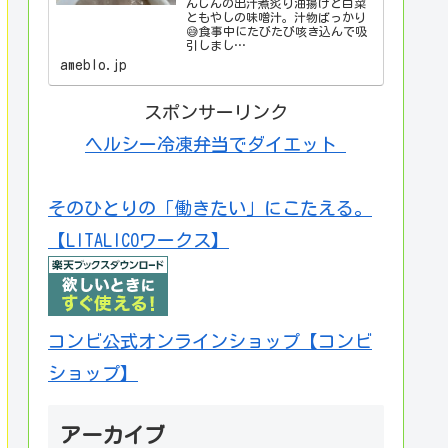
んじんの出汁煮炙り油揚げと白菜
ともやしの味噌汁。汁物ばっかり
😅食事中にたびたび咳き込んで吸
引しまし…
ameblo.jp
スポンサーリンク
ヘルシー冷凍弁当でダイエット
そのひとりの「働きたい」にこたえる。
【LITALICOワークス】
コンビ公式オンラインショップ【コンビ
ショップ】
アーカイブ