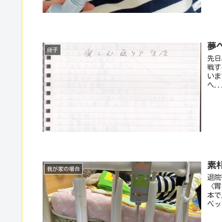
夢
冊子
先日
戦す
いま
ヘ..
素
我が家の場合
退院
〈胃
本で
ベッ