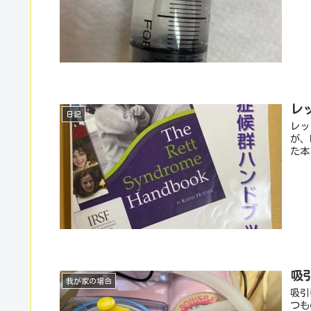
レ
日記
レッ
が、
た本
吸
我が家の場合
吸引
つも