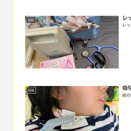
レ
日記
レッ
吸
日記
痰の