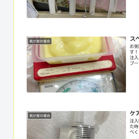
ス
我が家の場合
お粥
す！
注入
プー
ケ
我が家の場合
注入
た時
べく