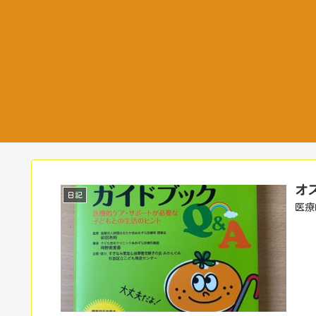
オ
日記
医療