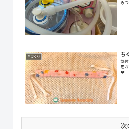
みつ
ち
手づくり
気付
をガ
❤️
次