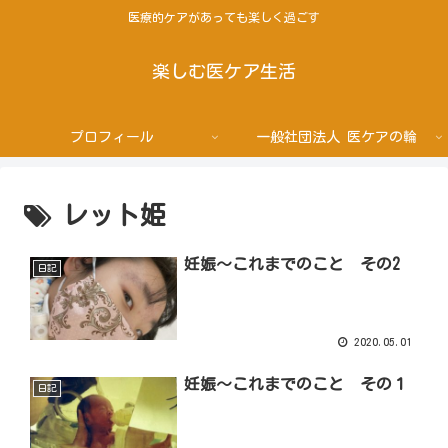
医療的ケアがあっても楽しく過ごす
楽しむ医ケア生活
プロフィール
一般社団法人 医ケアの輪
レット姫
妊娠〜これまでのこと その2
日記
2020.05.01
妊娠～これまでのこと その１
日記