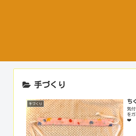
手づくり
ち
手づくり
気付
をガ
❤️