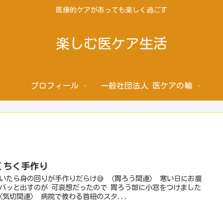
医療的ケアがあっても楽しく過ごす
楽しむ医ケア生活
プロフィール
一般社団法人 医ケアの輪
くちく手作り
いたら身の回りが手作りだらけ😅 〈胃ろう関連〉 寒い日にお腹
バッと出すのが 可哀想だったので 胃ろう部に小窓をつけました
 〈気切関連〉 病院で教わる首紐のスタ...