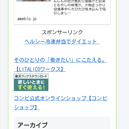
んじんの出汁煮炙り油揚げと白菜
ともやしの味噌汁。汁物ばっかり
😅食事中にたびたび咳き込んで吸
引しまし…
ameblo.jp
スポンサーリンク
ヘルシー冷凍弁当でダイエット
そのひとりの「働きたい」にこたえる。
【LITALICOワークス】
コンビ公式オンラインショップ【コンビ
ショップ】
アーカイブ